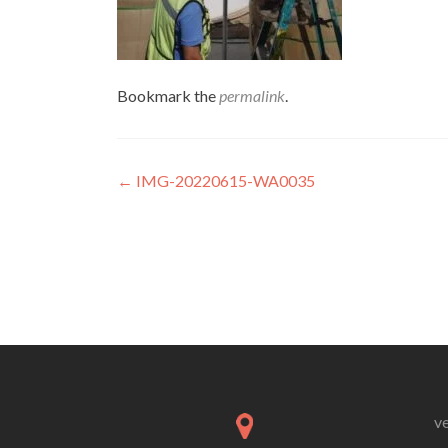
Bookmark the
permalink
.
Post
←
IMG-20220615-WA0035
navigation
v